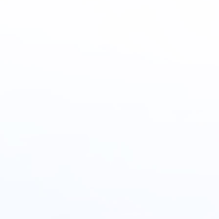
大的生产与销售网络
高质量的生产与研
CTION AND SALES NETWORK
PRODUCTION AND R&D CAPAB
产品应用范围广
拥有一批专利产品和科研成果转化项目