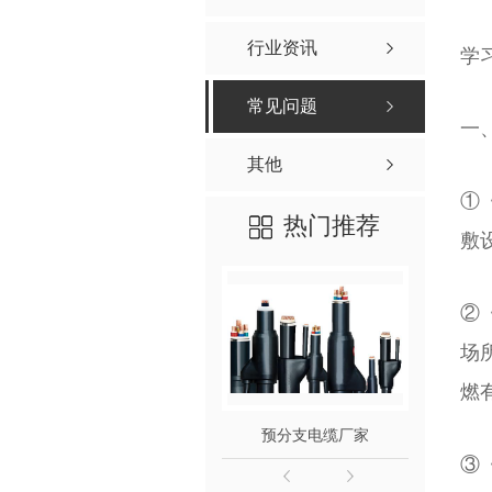
行业资讯
学
常见问题
一
其他
①《
热门推荐
敷
②
场
燃
预分支电缆厂家
③《