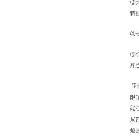
③无
特
④
⑤低
死
阻
限
能
局
焰