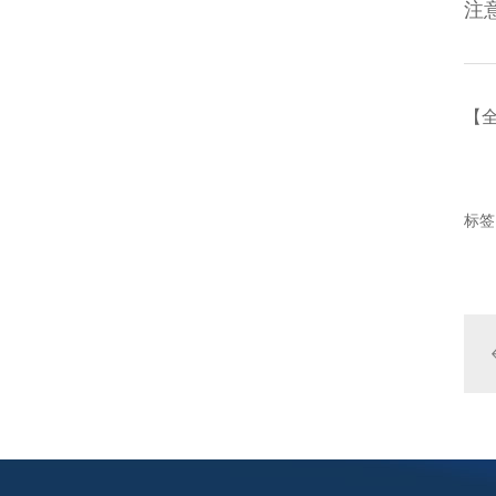
注
【
标签