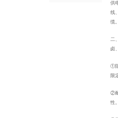
供
线
缆
二
卤
①
限
②
性