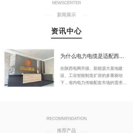
NEWSCENTER
新闻展示
资讯中心
机
为什么电力电缆是适配西北全场景需求，筑牢电力传输安全防线呢
的
在陕西电网升级、新能源大基地建
下
设、工业智能制造扩容的多重驱动
西
下，省内电力传输配套市场的需求持
互
续攀升，深耕本地的陕西电力电缆厂
地
家凭借对西北地域工况的深度理解、
陕
全链条的品控体系和..的本地化服
.
务，已经成为支撑陕西乃至整个西部
地区电力工程稳定落地的核心力量。
RECOMMENDATION
扶
不同于通用型线缆产品，陕西电力电
推荐产品
缆厂家的核心竞争力，在于针对西北