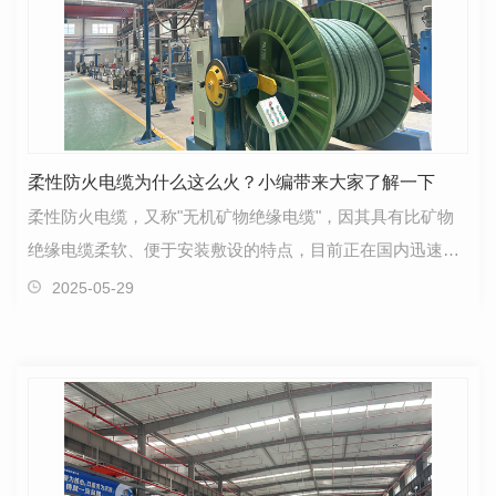
柔性防火电缆为什么这么火？小编带来大家了解一下
柔性防火电缆，又称"无机矿物绝缘电缆"，因其具有比矿物
绝缘电缆柔软、便于安装敷设的特点，目前正在国内迅速发
展。一、产品型号：BTTW 铜芯轧纹铜护套…
2025-05-29