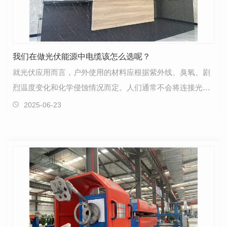
我们在做光伏能源中电缆该怎么选呢？
就光伏应用而言，户外使用的材料应根据紫外线、臭氧、剧
烈温度变化和化学侵蚀情况而定。人们通常不会将连接光伏
组件和逆变器的布线系统视为关键部件，但是，如果未…
2025-06-23