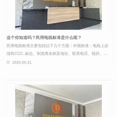
这个你知道吗？民用电线标准是什么呢？
民用电线标准主要包括以下几个方面：外观标准：电线上必
须有CCC..标志、制造商名称及地址、联系电话、线径、额
定电压、..号、生产日期、检验员印章等信息。地线需…
2025-05-21