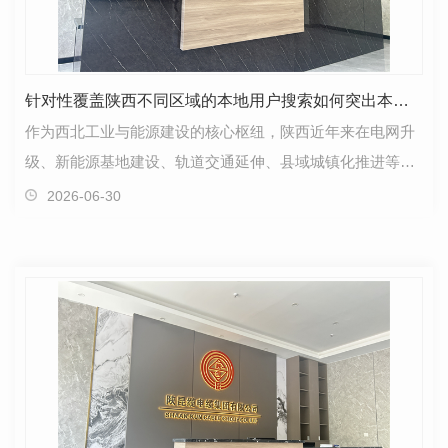
针对性覆盖陕西不同区域的本地用户搜索如何突出本地化服务优势
作为西北工业与能源建设的核心枢纽，陕西近年来在电网升
级、新能源基地建设、轨道交通延伸、县域城镇化推进等领
域持续加码，庞大的市场需求也催生了一批深耕本土、…
2026-06-30