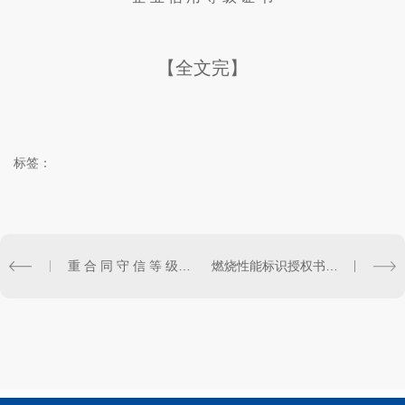
【全文完】
标签：
重 合 同 守 信 等 级 证 书​
燃烧性能标识授权书（2）