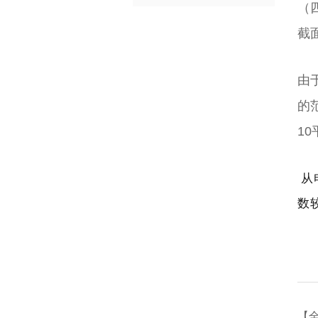
（
截
由
的
1
从
数
【