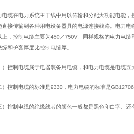
力电缆在电力系统主干线中用以传输和分配大功能电能，
能直接传输到各种用电设备器具的电源连接线路。电力电缆的
以上，控制电缆主要为450／750V。同样规格的电力电
绝缘和护套厚度比控制电缆厚。
一）控制电缆属于电器装备用电缆，和电力电缆是电缆五
二）控制电缆的标准是9330，电力电缆的标准是GB1270
三）控制电缆的绝缘线芯的颜色一般都是黑色印白字、还
。
预分支电缆
额定电压1.83kV及以下风力发电用耐扭曲软电缆
塑料绝缘