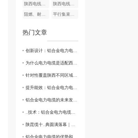
陕西电线厂家-陕昆缆
陕西电线厂家
阻燃、耐火型电力电缆
平行集束架空电缆
热门文章
创新设计：铝合金电力电缆在工程建设中的应用
为什么电力电缆是适配西北全场景需求，筑牢电力传输 防线呢
针对性覆盖陕西不同区域的本地用户搜索如何突出本地化服务优势
提升能效：铝合金电力电缆的节能特性探究
铝合金电力电缆的未来发展前景分析
..技术：铝合金电力电缆在能源传输中的角色
陕昆缆十..典圆满落幕｜以十年为序，赴新程之约
铝合金电力电缆的优势和应用领域