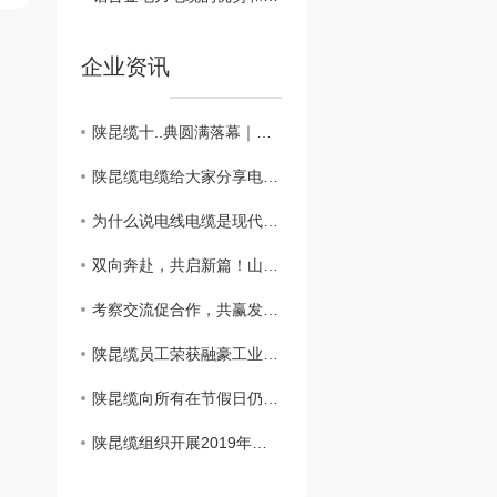
企业资讯
陕昆缆十..典圆满落幕｜以十年为序，赴新程之约
陕昆缆电缆给大家分享电力电缆的选型与敷设要点有哪些
为什么说电线电缆是现代社会的神经脉络
双向奔赴，共启新篇！山西客户赴陕昆缆深度考察加盟商机
考察交流促合作，共赢发展谱新篇——河南宇诺孙总一行莅临麟游生产基地考察指导
陕昆缆员工荣获融豪工业城五一劳动节员工
陕昆缆向所有在节假日仍然坚守岗位的劳动者，致敬！
陕昆缆组织开展2019年消防 应急培训演练